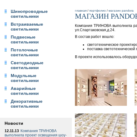
Шинопроводные
главная
/
портфолио
/
магазин pandora
МАГАЗИН PANDO
светильники
Встраиваемые
Компания ТРИНОВА выполнила раб
светильники
ул.Спартаковская,д.24.
Подвесные
В состав работ вошло:
светильники
cветотехническое проектир
поставка светотехнической
Потолочные
светильники
В проекте использовалось оборуд
Светодиодные
светильники
Модульные
светильники
Аварийные
светильники
Декоративные
светильники
Новости
12.11.13
Компания ТРИНОВА
выполнила проект освещения шоу-