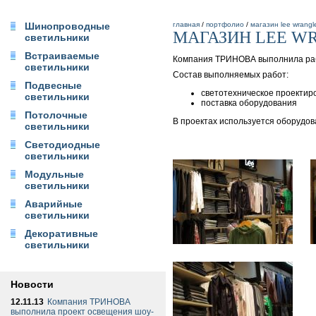
Шинопроводные
главная
/
портфолио
/
магазин lee wrangl
МАГАЗИН LEE W
светильники
Встраиваемые
Компания ТРИНОВА выполнила раб
светильники
Состав выполняемых работ:
Подвесные
светотехническое проектир
светильники
поставка оборудования
Потолочные
В проектах используется оборудо
светильники
Светодиодные
светильники
Модульные
светильники
Аварийные
светильники
Декоративные
светильники
Новости
12.11.13
Компания ТРИНОВА
выполнила проект освещения шоу-