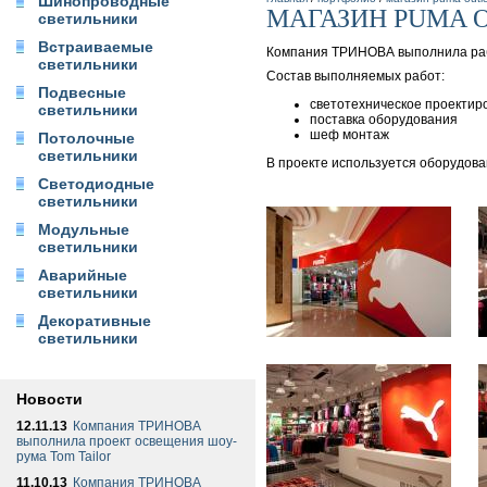
Шинопроводные
МАГАЗИН PUMA 
светильники
Встраиваемые
Компания ТРИНОВА выполнила раб
светильники
Состав выполняемых работ:
Подвесные
светотехническое проектир
светильники
поставка оборудования
шеф монтаж
Потолочные
светильники
В проекте используется оборудов
Светодиодные
светильники
Модульные
светильники
Аварийные
светильники
Декоративные
светильники
Новости
12.11.13
Компания ТРИНОВА
выполнила проект освещения шоу-
рума Tom Tailor
11.10.13
Компания ТРИНОВА